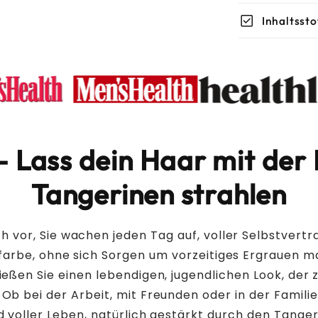
Haare
check_box
Inhaltssto
– Lass dein Haar mit der
Tangerinen strahlen
✓Ohne Sili
ich vor, Sie wachen jeden Tag auf, voller Selbstvertr
farbe, ohne sich Sorgen um vorzeitiges Ergrauen 
✓Ohne Par
nießen Sie einen lebendigen, jugendlichen Look, der 
✓Ohne Sul
 Ob bei der Arbeit, mit Freunden oder in der Familie
d voller Leben, natürlich gestärkt durch den Tanger