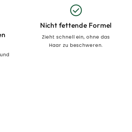
check_circle
Nicht fettende Formel
en
Zieht schnell ein, ohne das
Haar zu beschweren.
 und