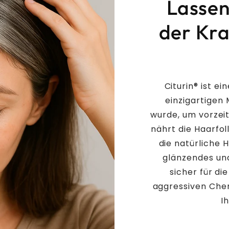
Lassen
der Kra
Citurin® ist e
einzigartigen
wurde, um vorzeit
nährt die Haarfol
die natürliche 
glänzendes und
sicher für di
aggressiven Chem
I