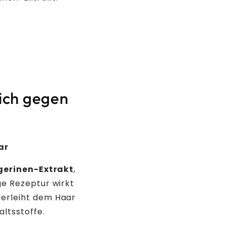
tliche Konservierungsstoffe
lich gegen
ar
erinen-Extrakt
,
ge Rezeptur wirkt
verleiht dem Haar
altsstoffe.