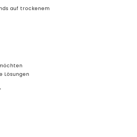
ends auf trockenem
n möchten
he Lösungen
.