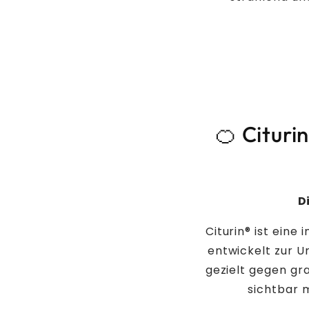
🍊 Cituri
D
Citurin® ist eine
entwickelt zur U
gezielt gegen gr
sichtbar m