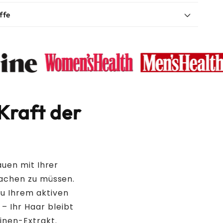
Haare
ffe
 Kraft der
kone
auen mit Ihrer
machen zu müssen.
abene
zu Ihrem aktiven
fate
 – Ihr Haar bleibt
inen-Extrakt.