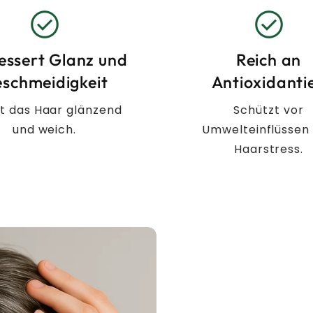
check_circle
check_circle
essert Glanz und
Reich an
schmeidigkeit
Antioxidanti
t das Haar glänzend
Schützt vor
und weich.
Umwelteinflüssen
Haarstress.