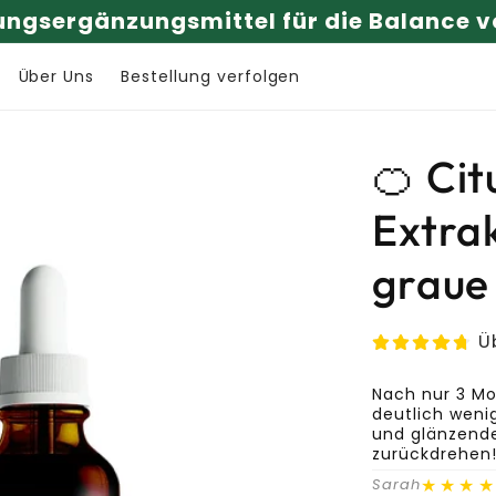
atürlich. Ganzheitlich. Nachhaltig produ
Über Uns
Bestellung verfolgen
🍊 Ci
Extrak
graue
Üb
Nach nur 3 Mo
deutlich weni
und glänzender
zurückdrehen
★★★
Sarah